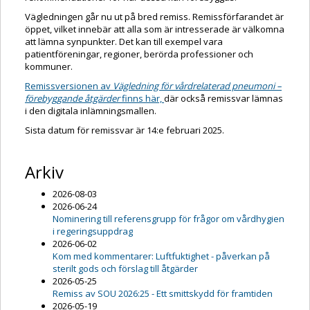
Vägledningen går nu ut på bred remiss. Remissförfarandet är
öppet, vilket innebär att alla som är intresserade är välkomna
att lämna synpunkter. Det kan till exempel vara
patientföreningar, regioner, berörda professioner och
kommuner.
Remissversionen av
Vägledning för vårdrelaterad pneumoni –
förebyggande åtgärder
finns här,
där också remissvar lämnas
i den digitala inlämningsmallen.
Sista datum för remissvar är 14:e februari 2025.
Arkiv
2026-08-03
2026-06-24
Nominering till referensgrupp för frågor om vårdhygien
i regeringsuppdrag
2026-06-02
Kom med kommentarer: Luftfuktighet - påverkan på
sterilt gods och förslag till åtgärder
2026-05-25
Remiss av SOU 2026:25 - Ett smittskydd för framtiden
2026-05-19