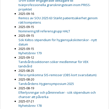
SFVH söker engagerade deltagare till
tvärprofessionella granskningsteam inom PRISS-
projektet
2025-09-16
Remiss av SOU 2025:63 Stärkt patientsäkerhet genom
rätt kompetens
2025-09-15
Nominering till referensgrupp HALT
2025-09-15
Sök Kiiltos stipendium för hygiensjuksköterskor - nytt
datum
2025-09-15
Nyhetsbrev 179
2025-09-12
Tandvårdssektionen söker medlemmar för VEK
tandvård
2025-08-25
Flera nyinkomna SIS-remisser (OBS kort svarsdatum)
2025-08-20
Tandvårdens Hygiensymposium 2025
2025-08-19
Efterlysningar och påminnelser - sök stipendium och
chanser att påverka
2025-07-21
Nyhetsbrev 178