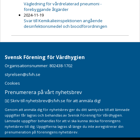
Vägledning för vårdrelaterad pneumoni -
förebyggande åtgärder
2024-11-19
Svar till Kemikalieinspektionen angående
desinfektionsmedel och biocidförordningen
Svensk Förening för Vårdhygien
Organisationsnummer: 802438-1702
styrelsen@sfvh.se
Cookies
Prenumerera på vårt nyhetsbrev
✉️ Skriv till nyhetsbrev@sfvh.se för att anmäla dig!
Genom att anmäla dig för nyhetsbrev ger du ditt samtycke till att lämnade
uppgifter får lagras och behandlas av Svensk Förening för Vårdhygien.
Lämnade uppgifter behandlas för att vi ska kunna skicka föreningens
nyhetsbrev till dig. Uppgifterna lagras så länge du inte avregistrerar din
prenumeration på föreningens nyhetsbrev.