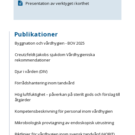
Presentation av verktyget i korthet
Publikationer
Byggnation och vårdhygien - BOV 2025
Creutzfeldt-Jakobs sjukdom Vårdhygieniska
rekommendationer
Djur i vården (DIV)
Förrådshantering inom tandvård
Hög luftfuktighet – påverkan på sterilt gods och förslag till
åtgärder
Kompetensbeskrivning för personal inom vårdhygien
Mikrobiologisk provtagning av endoskopisk utrustning
Riktlinjer för vårdhygien inom svensk tandvård (HOBIT)